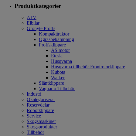
Produktkategorier
ATV
Elbilar
Grönyte Proffs
Kompakttraktor
Ogräsbekämpning
Proffsklippare
AS motor
Etesia
Husqvarna
Husqvarna tillbehör Frontrotorklippare
Kubota
Walker
Släntklippare
Vagnar o Tillbehör
Industri
Okategoriserat
Reservdelar
Robotklippare
Service
Skogsmaskiner
Skogsprodukter
Tillbehör