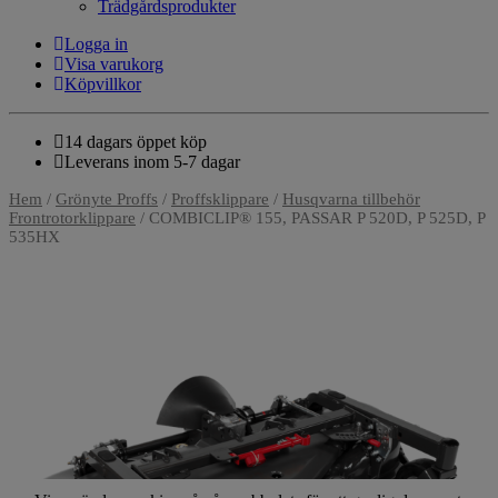
Trädgårdsprodukter
Logga in
Visa varukorg
Köpvillkor
14 dagars öppet köp
Leverans inom 5-7 dagar
Hem
/
Grönyte Proffs
/
Proffsklippare
/
Husqvarna tillbehör
Frontrotorklippare
/ COMBICLIP® 155, PASSAR P 520D, P 525D, P
535HX