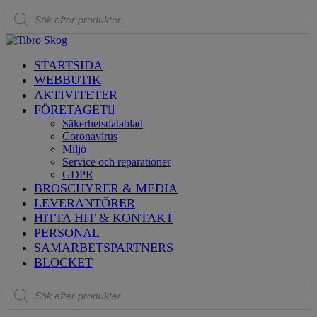
Produktsökning
STARTSIDA
WEBBUTIK
AKTIVITETER
FÖRETAGET
Säkerhetsdatablad
Coronavirus
Miljö
Service och reparationer
GDPR
BROSCHYRER & MEDIA
LEVERANTÖRER
HITTA HIT & KONTAKT
PERSONAL
SAMARBETSPARTNERS
BLOCKET
Produktsökning