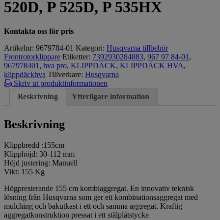
520D, P 525D, P 535HX
Kontakta oss för pris
Artikelnr:
9679784-01
Kategori:
Husqvarna tillbehör
Frontrotorklippare
Etiketter:
7392930284883
,
967 97 84-01
,
967978401
,
hva pro
,
KLIPPDÄCK
,
KLIPPDÄCK HVA
,
klippdäckhva
Tillverkare:
Husqvarna
Skriv ut produktinformationen
Beskrivning
Ytterligare information
Beskrivning
Klippbredd :155cm
Klipphöjd: 30-112 mm
Höjd justering: Manuell
Vikt: 155 Kg
Högpresterande 155 cm kombiaggregat. En innovativ teknisk
lösning från Husqvarna som ger ett kombinationsaggregat med
mulching och bakutkast i ett och samma aggregat. Kraftig
aggregatkonstruktion pressat i ett stålplåtstycke