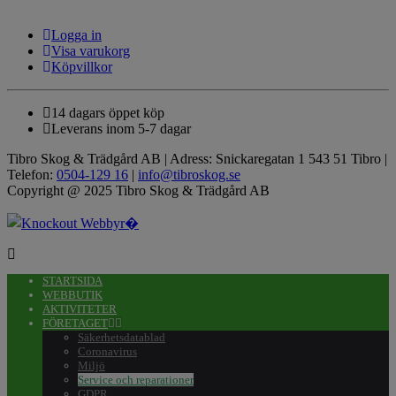
Logga in
Visa varukorg
Köpvillkor
14 dagars öppet köp
Leverans inom 5-7 dagar
Tibro Skog & Trädgård AB | Adress: Snickaregatan 1 543 51 Tibro |
Telefon:
0504-129 16
|
info@tibroskog.se
Copyright @ 2025 Tibro Skog & Trädgård AB
STARTSIDA
WEBBUTIK
AKTIVITETER
FÖRETAGET
Säkerhetsdatablad
Coronavirus
Miljö
Service och reparationer
GDPR