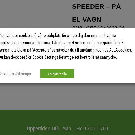
SPEEDER – PÅ
EL-VAGN
PUBLICERAD: 2023-04-
Vi använder cookies på vår webbplats för att ge dig den mest relevanta
17
upplevelsen genom att komma ihåg dina preferenser och upprepade besök.
Ring oss för Provkörning &
Genom att klicka på "Acceptera" samtycker du till användningen av ALLA cookies.
Pris
Du kan dock besöka Cookie Settings för att ge ett kontrollerat samtycke.
LÄS MER
Cookie-inställningar
Acceptera alla
Öppettider: Juli
Mån – Fre: 07.00 – 17.00