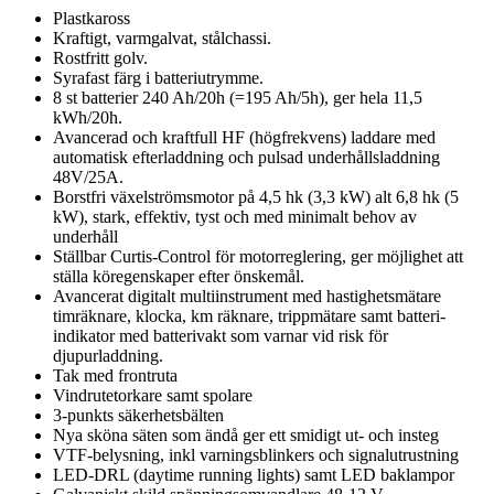
Plastkaross
Kraftigt, varmgalvat, stålchassi.
Rostfritt golv.
Syrafast färg i batteriutrymme.
8 st batterier 240 Ah/20h (=195 Ah/5h), ger hela 11,5
kWh/20h.
Avancerad och kraftfull HF (högfrekvens) laddare med
automatisk efterladdning och pulsad underhållsladdning
48V/25A.
Borstfri växelströmsmotor på 4,5 hk (3,3 kW) alt 6,8 hk (5
kW), stark, effektiv, tyst och med minimalt behov av
underhåll
Ställbar Curtis-Control för motorreglering, ger möjlighet att
ställa köregenskaper efter önskemål.
Avancerat digitalt multiinstrument med hastighetsmätare
timräknare, klocka, km räknare, trippmätare samt batteri-
indikator med batterivakt som varnar vid risk för
djupurladdning.
Tak med frontruta
Vindrutetorkare samt spolare
3-punkts säkerhetsbälten
Nya sköna säten som ändå ger ett smidigt ut- och insteg
VTF-belysning, inkl varningsblinkers och signalutrustning
LED-DRL (daytime running lights) samt LED baklampor