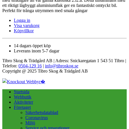
med smidigare än vår gamla klassiska 252:a. Detta tillsammans med
ett riktigt lågbyggt aluminiumflak ger en fantastiskt omtyckt bil.
Perfekt för trånga utrymmen med smala gångar
Logga in
Visa varukorg
Köpvillkor
14 dagars öppet köp
Leverans inom 5-7 dagar
Tibro Skog & Trädgård AB | Adress: Snickaregatan 1 543 51 Tibro |
Telefon:
0504-129 16
|
info@tibroskog.se
Copyright @ 2025 Tibro Skog & Trädgård AB
Startsida
Webbutik
Aktiviteter
Företaget
Säkerhetsdatablad
Coronavirus
Miljö
Service och reparationer