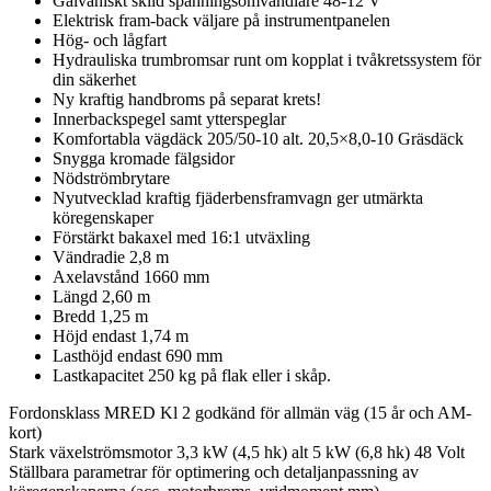
Galvaniskt skild spänningsomvandlare 48-12 V
Elektrisk fram-back väljare på instrumentpanelen
Hög- och lågfart
Hydrauliska trumbromsar runt om kopplat i tvåkretssystem för
din säkerhet
Ny kraftig handbroms på separat krets!
Innerbackspegel samt ytterspeglar
Komfortabla vägdäck 205/50-10 alt. 20,5×8,0-10 Gräsdäck
Snygga kromade fälgsidor
Nödströmbrytare
Nyutvecklad kraftig fjäderbensframvagn ger utmärkta
köregenskaper
Förstärkt bakaxel med 16:1 utväxling
Vändradie 2,8 m
Axelavstånd 1660 mm
Längd 2,60 m
Bredd 1,25 m
Höjd endast 1,74 m
Lasthöjd endast 690 mm
Lastkapacitet 250 kg på flak eller i skåp
.
Fordonsklass MRED Kl 2 godkänd för allmän väg (15 år och AM-
kort)
Stark växelströmsmotor 3,3 kW (4,5 hk) alt 5 kW (6,8 hk) 48 Volt
Ställbara parametrar för optimering och detaljanpassning av