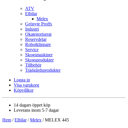
ATV
Elbilar
Melex
Grönyte Proffs
Industri
Okategoriserat
Reservdelar
Robotklippare
Service
Skogsmaskiner
Skogsprodukter
Tillbehör
Trädgårdsprodukter
Logga in
Visa varukorg
Köpvillkor
14 dagars öppet köp
Leverans inom 5-7 dagar
Hem
/
Elbilar
/
Melex
/ MELEX 445