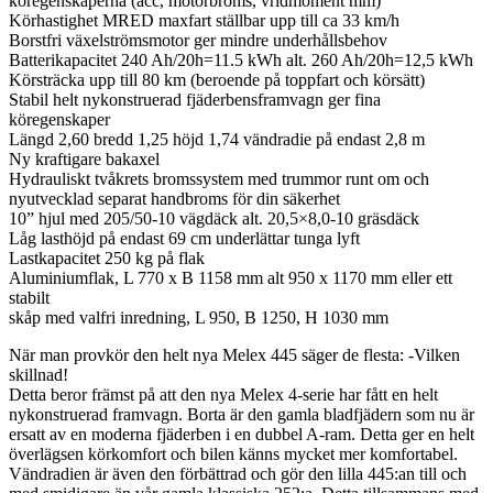
köregenskaperna (acc, motorbroms, vridmoment mm)
Körhastighet MRED maxfart ställbar upp till ca 33 km/h
Borstfri växelströmsmotor ger mindre underhållsbehov
Batterikapacitet 240 Ah/20h=11.5 kWh alt. 260 Ah/20h=12,5 kWh
Körsträcka upp till 80 km (beroende på toppfart och körsätt)
Stabil helt nykonstruerad fjäderbensframvagn ger fina
köregenskaper
Längd 2,60 bredd 1,25 höjd 1,74 vändradie på endast 2,8 m
Ny kraftigare bakaxel
Hydrauliskt tvåkrets bromssystem med trummor runt om och
nyutvecklad separat handbroms för din säkerhet
10” hjul med 205/50-10 vägdäck alt. 20,5×8,0-10 gräsdäck
Låg lasthöjd på endast 69 cm underlättar tunga lyft
Lastkapacitet 250 kg på flak
Aluminiumflak, L 770 x B 1158 mm alt 950 x 1170 mm eller ett
stabilt
skåp med valfri inredning, L 950, B 1250, H 1030 mm
När man provkör den helt nya Melex 445 säger de flesta: -Vilken
skillnad!
Detta beror främst på att den nya Melex 4-serie har fått en helt
nykonstruerad framvagn. Borta är den gamla bladfjädern som nu är
ersatt av en moderna fjäderben i en dubbel A-ram. Detta ger en helt
överlägsen körkomfort och bilen känns mycket mer komfortabel.
Vändradien är även den förbättrad och gör den lilla 445:an till och