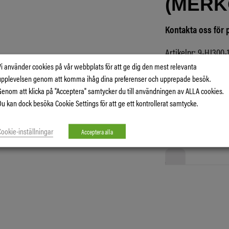
(MERK
Kontakta oss för 
Artikelnr:
9-HJ300-
Kategori:
Kranman 
Vi använder cookies på vår webbplats för att ge dig den mest relevanta
upplevelsen genom att komma ihåg dina preferenser och upprepade besök.
Tillverkare:
Kranma
Genom att klicka på "Acceptera" samtycker du till användningen av ALLA cookies.
Du kan dock besöka Cookie Settings för att ge ett kontrollerat samtycke.
Skriv ut prod
Cookie-inställningar
Acceptera alla