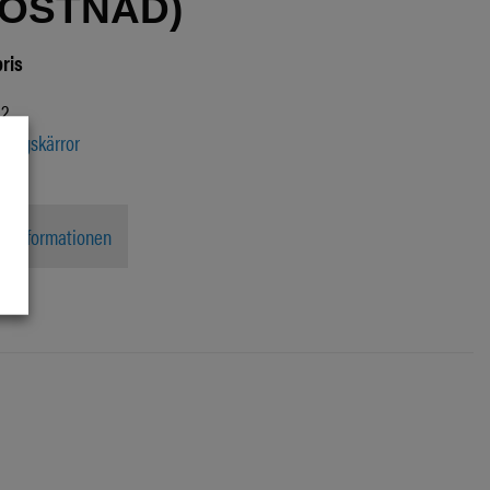
OSTNAD)
pris
12
skogskärror
n
uktinformationen