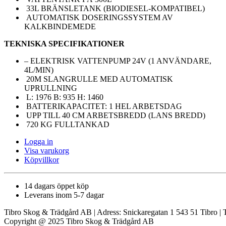
33L BRÄNSLETANK (BIODIESEL-KOMPATIBEL)
AUTOMATISK DOSERINGSSYSTEM AV
KALKBINDEMEDE
TEKNISKA SPECIFIKATIONER
– ELEKTRISK VATTENPUMP 24V (1 ANVÄNDARE,
4L/MIN)
20M SLANGRULLE MED AUTOMATISK
UPRULLNING
L: 1976 B: 935 H: 1460
BATTERIKAPACITET: 1 HEL ARBETSDAG
UPP TILL 40 CM ARBETSBREDD (LANS BREDD)
720 KG FULLTANKAD
Logga in
Visa varukorg
Köpvillkor
14 dagars öppet köp
Leverans inom 5-7 dagar
Tibro Skog & Trädgård AB | Adress: Snickaregatan 1 543 51 Tibro | 
Copyright @ 2025 Tibro Skog & Trädgård AB