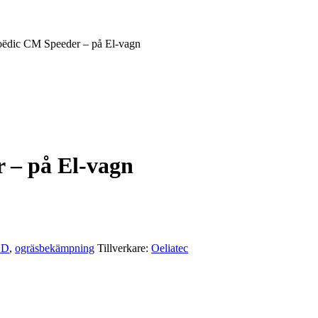
dic CM Speeder – på El-vagn
– på El-vagn
ED
,
ogräsbekämpning
Tillverkare:
Oeliatec