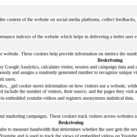
the content of the website on social media platforms, collect feedbacks, 
mance indexes of the website which helps in delivering a better user ex
e website. These cookies help provide information on metrics the number 
Beskrivning
y Google Analytics, calculates visitor, session and campaign data and als
ously and assigns a randomly generated number to recognize unique vis
sh users.
ics, _gid cookie stores information on how visitors use a website, whil
ted include the number of visitors, their source, and the pages they visi
via embedded youtube-videos and registers anonymous statistical data.
and marketing campaigns. These cookies track visitors across websites a
Beskrivning
be to measure bandwidth that determines whether the user gets the new 
 Youtube and is used to track the views of embedded videos on Youtube