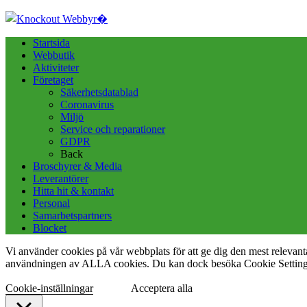
Startsida
Webbutik
Aktiviteter
Företaget
Säkerhetsdatablad
Coronavirus
Miljö
Service och reparationer
GDPR
Back
Broschyrer & Media
Leverantörer
Hitta hit & kontakt
Personal
Samarbetspartners
Blocket
Vi använder cookies på vår webbplats för att ge dig den mest releva
användningen av ALLA cookies. Du kan dock besöka Cookie Settings f
Cookie-inställningar
Acceptera alla