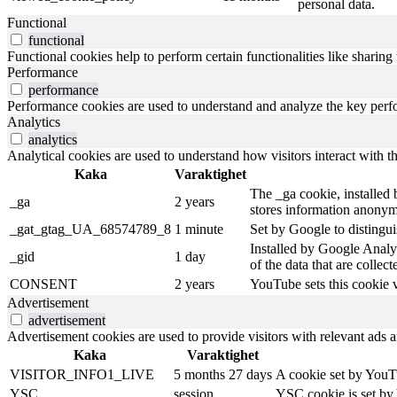
personal data.
Functional
functional
Functional cookies help to perform certain functionalities like sharing 
Performance
performance
Performance cookies are used to understand and analyze the key perfor
Analytics
analytics
Analytical cookies are used to understand how visitors interact with th
Kaka
Varaktighet
The _ga cookie, installed b
_ga
2 years
stores information anonym
_gat_gtag_UA_68574789_8
1 minute
Set by Google to distingui
Installed by Google Analyt
_gid
1 day
of the data that are collec
CONSENT
2 years
YouTube sets this cookie 
Advertisement
advertisement
Advertisement cookies are used to provide visitors with relevant ads 
Kaka
Varaktighet
VISITOR_INFO1_LIVE
5 months 27 days
A cookie set by YouTu
YSC
session
YSC cookie is set by