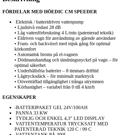
FÖRDELAR MED HÖEDIC CM SPEEDER
Elektrisk / batteridriven vattenpump
• Ljudnivå endast 28 dB
• Låg vattenförbrukning 4 L/min (patenterad teknik)
• Eldriven vagn för användning av gående användare
• Fram- och backväxel med mjuk gång för optimal
körkomfort
• Automatisk broms på el-vagnen
• Dödmanshandtag och tändningsnyckel på vagn – för
optimal säkerhet
• Underhållsfria batterier – 8 timmars drifttid
• Lågtrycksdäck – för minimalt marktryck
• Oöverträffad tillgänglighet i trånga utrymmen
• Körhastighet – variabel från 0 till 4 km/h
EGENSKAPER
-BATTERIPAKET GEL 24V/100AH
PANNA 33 KW
TYDLIG OCH ENKEL 4,3″ LED DISPLAY
VATTENTEMPERATUR TRYCKSATT MED
PATENTERAD TEKNIK 120 C / 99 C
VATTENTANK PÅ 300L