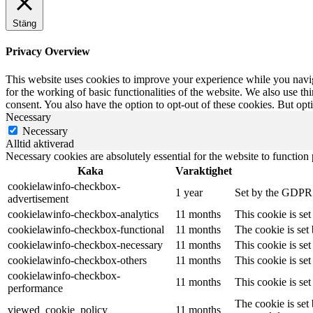
Stäng
Privacy Overview
This website uses cookies to improve your experience while you naviga
for the working of basic functionalities of the website. We also use t
consent. You also have the option to opt-out of these cookies. But op
Necessary
Necessary
Alltid aktiverad
Necessary cookies are absolutely essential for the website to function
Kaka
Varaktighet
cookielawinfo-checkbox-
1 year
Set by the GDPR C
advertisement
cookielawinfo-checkbox-analytics
11 months
This cookie is se
cookielawinfo-checkbox-functional
11 months
The cookie is set
cookielawinfo-checkbox-necessary
11 months
This cookie is se
cookielawinfo-checkbox-others
11 months
This cookie is se
cookielawinfo-checkbox-
11 months
This cookie is se
performance
The cookie is set
viewed_cookie_policy
11 months