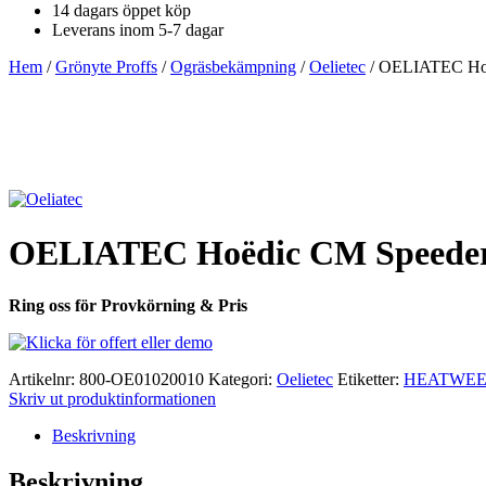
14 dagars öppet köp
Leverans inom 5-7 dagar
Hem
/
Grönyte Proffs
/
Ogräsbekämpning
/
Oelietec
/ OELIATEC Hoë
OELIATEC Hoëdic CM Speeder 
Ring oss för Provkörning & Pris
Artikelnr:
800-OE01020010
Kategori:
Oelietec
Etiketter:
HEATWE
Skriv ut produktinformationen
Beskrivning
Beskrivning