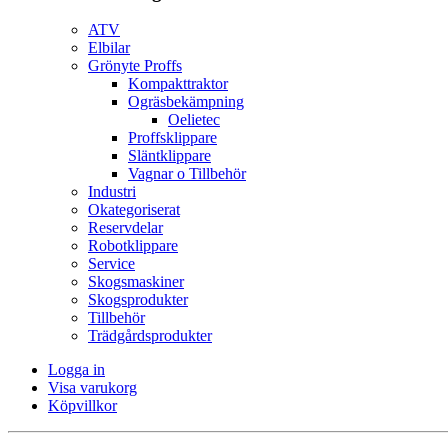
ATV
Elbilar
Grönyte Proffs
Kompakttraktor
Ogräsbekämpning
Oelietec
Proffsklippare
Släntklippare
Vagnar o Tillbehör
Industri
Okategoriserat
Reservdelar
Robotklippare
Service
Skogsmaskiner
Skogsprodukter
Tillbehör
Trädgårdsprodukter
Logga in
Visa varukorg
Köpvillkor