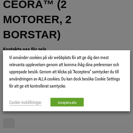
CEORA™ (2
MOTORER, 2
BORSTAR)
Kontakta oss för pris
Vi använder cookies på vår webbplats för att ge dig den mest
Artikelnr:
5293189-01
relevanta upplevelsen genom att komma ihåg dina preferenser och
Kategori:
Tillbehör robotklippare
upprepade besök. Genom att klicka på "Acceptera" samtycker du till
Tillverkare:
Husqvarna
användningen av ALLA cookies. Du kan dock besöka Cookie Settings
för att ge ett kontrollerat samtycke.
Skriv ut produktinformationen
Cookie-inställningar
Acceptera alla