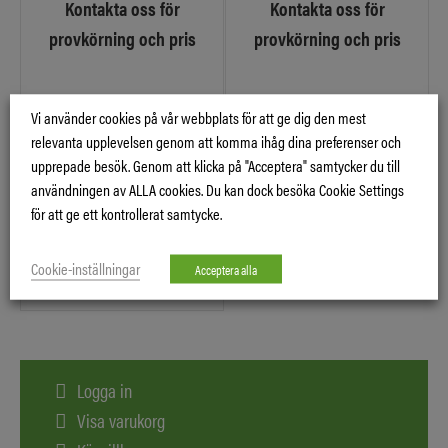
Kontakta oss för
Kontakta oss för
provkörning och pris
provkörning och pris
Vi använder cookies på vår webbplats för att ge dig den mest
relevanta upplevelsen genom att komma ihåg dina preferenser och
upprepade besök. Genom att klicka på "Acceptera" samtycker du till
SPIDER XLINER
användningen av ALLA cookies. Du kan dock besöka Cookie Settings
Kontakta oss för
för att ge ett kontrollerat samtycke.
provkörning och pris
Cookie-inställningar
Acceptera alla
Logga in
Visa varukorg