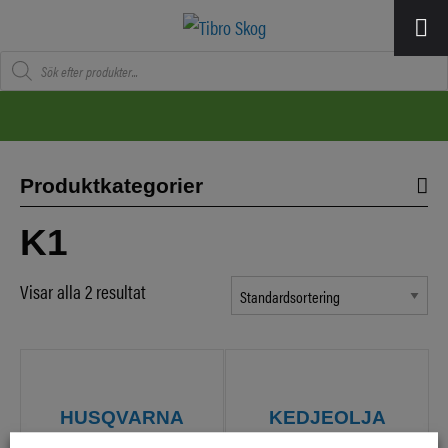
Produktsökning
Produktkategorier
K1
Visar alla 2 resultat
HUSQVARNA
KEDJEOLJA
MINERALBASERAD
ASPEN BIO