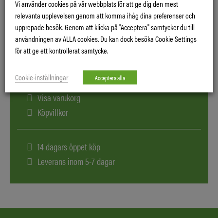
Vi använder cookies på vår webbplats för att ge dig den mest
KEDJEOLJA 1 L
CHAIN OIL 1L
relevanta upplevelsen genom att komma ihåg dina preferenser och
upprepade besök. Genom att klicka på "Acceptera" samtycker du till
användningen av ALLA cookies. Du kan dock besöka Cookie Settings
för att ge ett kontrollerat samtycke.
Cookie-inställningar
Acceptera alla
Logga in
Visa varukorg
Köpvillkor
14 dagars öppet köp
Leverans inom 5-7 dagar