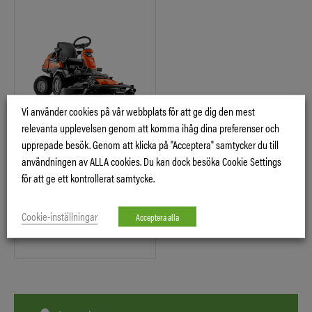
Vi använder cookies på vår webbplats för att ge dig den mest
relevanta upplevelsen genom att komma ihåg dina preferenser och
R 420TSX AWD,
upprepade besök. Genom att klicka på "Acceptera" samtycker du till
EXKL.
användningen av ALLA cookies. Du kan dock besöka Cookie Settings
KLIPPAGG.
för att ge ett kontrollerat samtycke.
KAWASAKI FS
651 V-TWIN
Cookie-inställningar
Acceptera alla