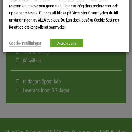
relevanta upplevelsen genom att komma ihåg dina preferenser och
upprepade besök. Genom att klicka på "Acceptera" samtycker du till
användningen av ALLA cookies. Du kan dock besöka Cookie Settings
för att ge ett kontrollerat samtycke.
Logga in
Cookie-inställningar
Acceptera alla
Visa varukorg
Köpvillkor
14 dagars öppet köp
Leverans inom 5-7 dagar
Tibro Skog & Trädgård AB | Adress: Snickaregatan 1 543 51 Tibro |