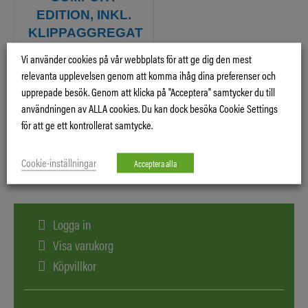
EDITION, INKL.
KLIPPAGGREGAT
C94,
Vi använder cookies på vår webbplats för att ge dig den mest
HUSQVARNA HV
relevanta upplevelsen genom att komma ihåg dina preferenser och
586AE V-TWIN,
upprepade besök. Genom att klicka på "Acceptera" samtycker du till
CHOKEFRI
användningen av ALLA cookies. Du kan dock besöka Cookie Settings
START
för att ge ett kontrollerat samtycke.
Cookie-inställningar
Acceptera alla
Logga in
Visa varukorg
Köpvillkor