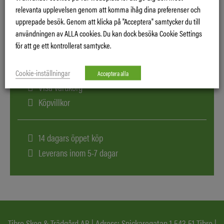
relevanta upplevelsen genom att komma ihåg dina preferenser och
upprepade besök. Genom att klicka på "Acceptera" samtycker du till
användningen av ALLA cookies. Du kan dock besöka Cookie Settings
för att ge ett kontrollerat samtycke.
Logga in
Cookie-inställningar
Acceptera alla
Visa varukorg
Köpvillkor
14 dagars öppet köp
Leverans inom 5-7 dagar
Tibro Skog & Trädgård AB | Adress: Snickaregatan 1 543 51 Tibro |