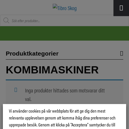
Produktsökning
Produktkategorier
KOMBIMASKINER
Inga produkter hittades som motsvarar ditt
val.
Vi använder cookies på vår webbplats för att ge dig den mest
relevanta upplevelsen genom att komma ihåg dina preferenser och
upprepade besök. Genom att klicka på "Acceptera" samtycker du till