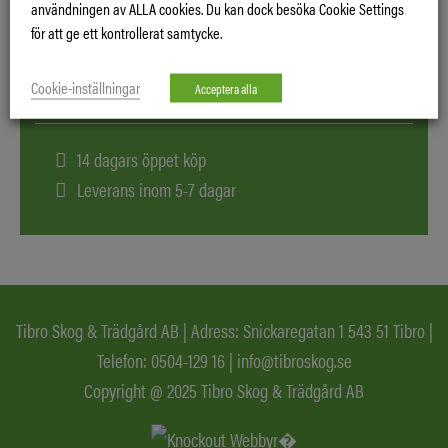
användningen av ALLA cookies. Du kan dock besöka Cookie Settings
Logga in
för att ge ett kontrollerat samtycke.
Visa varukorg
Köpvillkor
Cookie-inställningar
Acceptera alla
14 dagars öppet köp
Leverans inom 5-7 dagar
Tibro Skog & Trädgård AB | Adress: Snickaregatan 1 543 51 Tibro |
Telefon:
0504-129 16
|
info@tibroskog.se
Copyright @ 2025 Tibro Skog & Trädgård AB